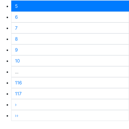
5
6
7
8
9
10
...
116
117
›
››
REPUBLIQUE DE DJIBOUTI