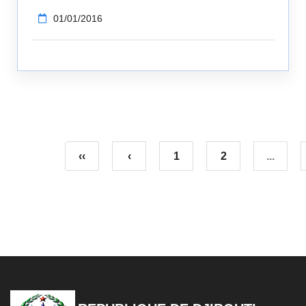
01/01/2016
‹‹
‹
1
2
...