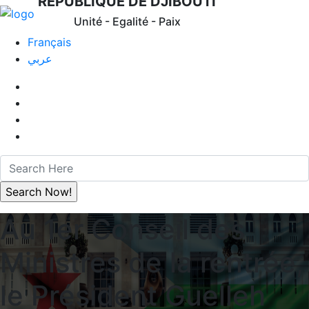
REPUBLIQUE DE DJIBOUTI
Unité - Egalité - Paix
Français
عربي
Au 1er Conseil des
Ministres de la rentrée,
le Président Guelleh