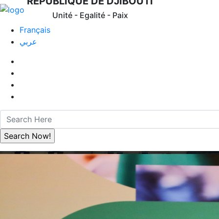
REPUBLIQUE DE DJIBOUTI
Unité - Egalité - Paix
Français
عربي
Discours “ 2ème Congrè