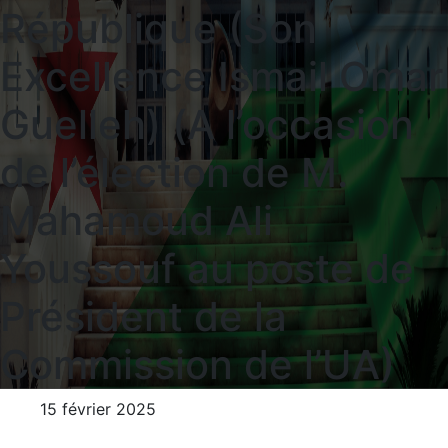
République (Son
Excellence Ismail Omar
Guelleh) (A l’occasion
de l’élection de M.
Mahamoud Ali
Youssouf au poste de
Président de la
Commission de l’UA)
15 février 2025