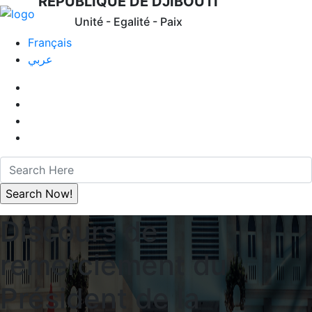
REPUBLIQUE DE DJIBOUTI
Unité - Egalité - Paix
Français
عربي
Discours de
remerciement du
Président de la