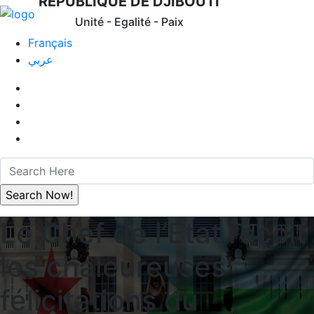
REPUBLIQUE DE DJIBOUTI
Unité - Egalité - Paix
Français
عربي
Le Chef de l’Etat reçoit
les chaleureuses
félicitations du