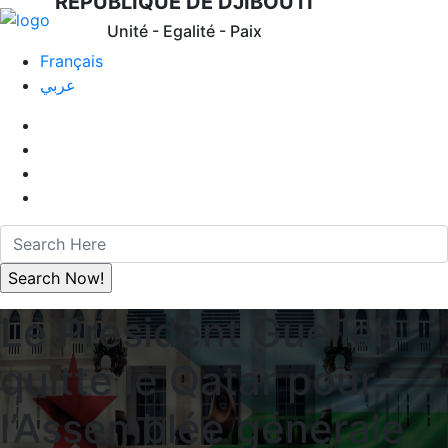
REPUBLIQUE DE DJIBOUTI
Unité - Egalité - Paix
Français
عربي
Le Président Guelleh
quitte le Qatar pour
l’Assemblée générale