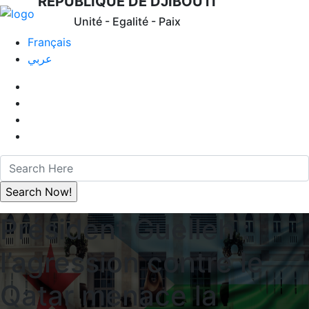
REPUBLIQUE DE DJIBOUTI
Unité - Egalité - Paix
Français
عربي
Président Guelleh :
l’agression contre le
Qatar menace la