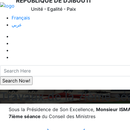
REPUBLIQUE DE DJIBOUTI
Unité - Egalité - Paix
Français
عربي
Travaux de la 7ième sé
Sous la Présidence de Son Excellence,
Monsieur ISM
7ième séance
du Conseil des Ministres