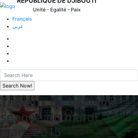
REPUBLIQUE DE DJIBOUTI
Unité - Egalité - Paix
Français
عربي
Travaux de la 8ième
séance du mardi, 17
mars 2015