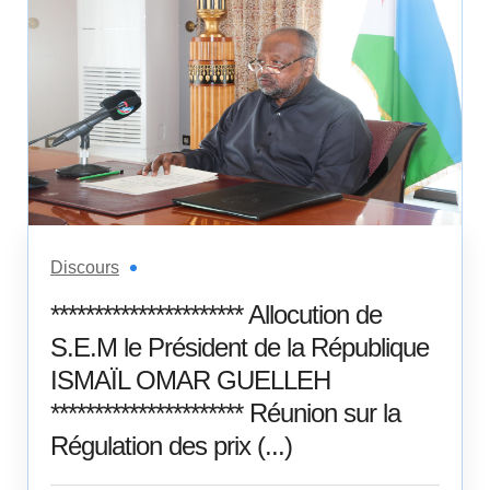
Discours
********************** Allocution de
S.E.M le Président de la République
ISMAÏL OMAR GUELLEH
********************** Réunion sur la
Régulation des prix (...)