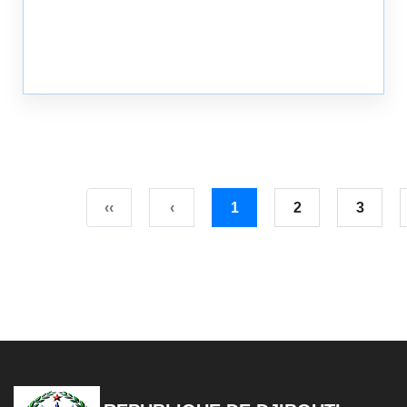
‹‹
‹
1
2
3